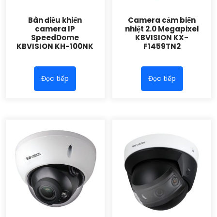
Bàn điều khiển
Camera cảm biến
camera IP
nhiệt 2.0 Megapixel
SpeedDome
KBVISION KX-
KBVISION KH-100NK
F1459TN2
Đọc tiếp
Đọc tiếp