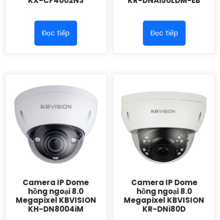
KX-CF4002N3
KR-DNAi50LDM-EB
Đọc tiếp
Đọc tiếp
Camera IP Dome
Camera IP Dome
hồng ngoại 8.0
hồng ngoại 8.0
Megapixel KBVISION
Megapixel KBVISION
KH-DN8004iM
KR-DNi80D