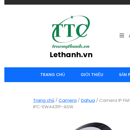
Skip
to
content
Lethanh.vn
TRANG CHỦ
GIỚI THIỆU
SẢN 
Trang chủ
/
Camera
/
Dahua
/ Camera IP Fis
IPC-EW4431P-ASW