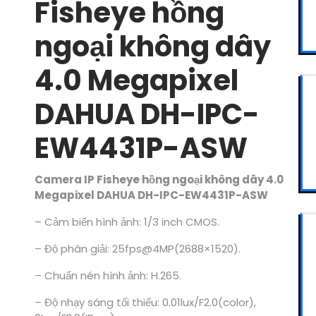
Fisheye hồng
ngoại không dây
4.0 Megapixel
DAHUA DH-IPC-
EW4431P-ASW
Camera IP Fisheye hồng ngoại không dây 4.0
Megapixel DAHUA DH-IPC-EW4431P-ASW
– Cảm biến hình ảnh: 1/3 inch CMOS.
– Độ phân giải: 25fps@4MP(2688×1520).
– Chuẩn nén hình ảnh: H.265.
– Độ nhạy sáng tối thiểu: 0.01lux/F2.0(color),