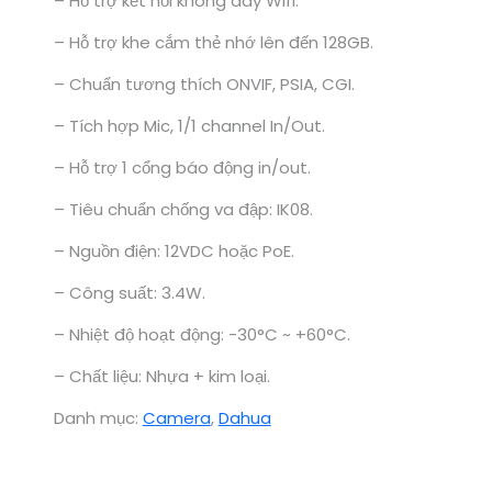
– Hỗ trợ kết nối không dây Wifi.
– Hỗ trợ khe cắm thẻ nhớ lên đến 128GB.
– Chuẩn tương thích ONVIF, PSIA, CGI.
– Tích hợp Mic, 1/1 channel In/Out.
– Hỗ trợ 1 cổng báo động in/out.
– Tiêu chuẩn chống va đập: IK08.
– Nguồn điện: 12VDC hoặc PoE.
– Công suất: 3.4W.
– Nhiệt độ hoạt động: -30°C ~ +60°C.
– Chất liệu: Nhựa + kim loại.
Danh mục:
Camera
,
Dahua