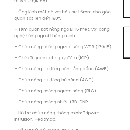
0Lux/F2.0(IR on).
– Ống kính mắt cá với tiêu cự 1.6mm cho góc
quan sát lên đến 180°.
– Tầm quan sát hồng ngoại: 15 mét, với công
nghệ hồng ngoại thông minh.
– Chức năng chống ngược sáng WDR (120dB).
– Chế độ quan sát ngày đêm (ICR).
– Chức năng tự động cân bằng trắng (AWB).
– Chức năng tự động bù sáng (AGC).
– Chức năng chống ngược sáng (BLC).
– Chức năng chống nhiễu (3D-DNR).
– Hỗ trợ chức năng thông minh: Tripwire,
Intrusion, Heatmap.