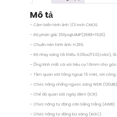
Mô tả
– Cảm biến hình ảnh: 1/3 inch CMOS.
– Độ phân giải: 25fps@4MP(2688×1520).
– Chuẩn nén hình ảnh: H.265.
– Độ nhạy sáng tối thiểu: 0.01lux/F2.0(color), 0L
– Ống kính mắt cá với tiêu cự 1.6mm cho góc 
– Tầm quan sát hồng ngoại: 15 mét, với công
– Chức năng chống ngược sáng WDR (120dB)
– Chế độ quan sát ngày đêm (ICR).
– Chức năng tự động cân bằng trắng (AWB).
– Chức năng tự động bù sáng (AGC).