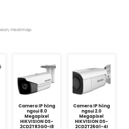
rusion, Heatmap.
g
Camera IP hồng
Camera IP hồng
ngoại 8.0
ngoại 2.0
Megapixel
Megapixel
HIKVISION DS-
HIKVISION DS-
2CD2T83G0-I8
2CD2T26G1-4I