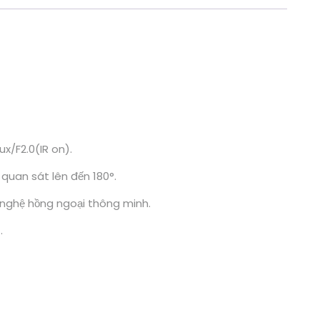
ux/F2.0(IR on).
quan sát lên đến 180°.
 nghệ hồng ngoại thông minh.
.