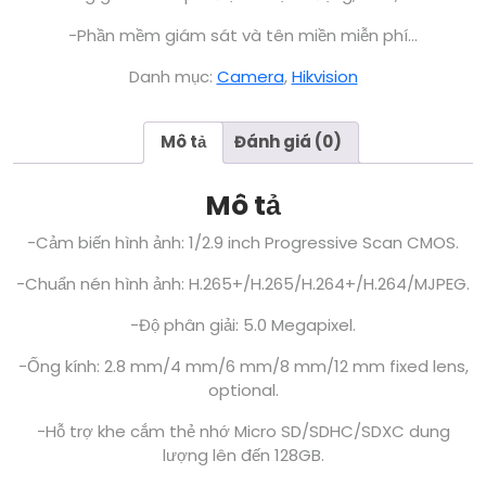
-Phần mềm giám sát và tên miền miễn phí…
Danh mục:
Camera
,
Hikvision
Mô tả
Đánh giá (0)
Mô tả
-Cảm biến hình ảnh: 1/2.9 inch Progressive Scan CMOS.
-Chuẩn nén hình ảnh: H.265+/H.265/H.264+/H.264/MJPEG.
-Độ phân giải: 5.0 Megapixel.
-Ống kính: 2.8 mm/4 mm/6 mm/8 mm/12 mm fixed lens,
optional.
-Hỗ trợ khe cắm thẻ nhớ Micro SD/SDHC/SDXC dung
lượng lên đến 128GB.