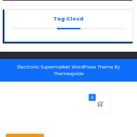
Tag Cloud
Electronic Supermarket WordPress Theme
By
Themespride
0