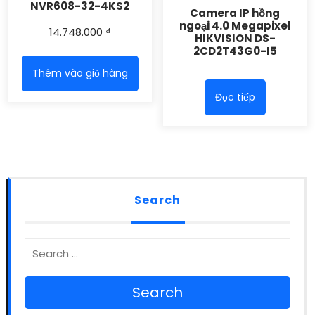
NVR608-32-4KS2
Camera IP hồng
ngoại 4.0 Megapixel
14.748.000
₫
HIKVISION DS-
2CD2T43G0-I5
Thêm vào giỏ hàng
Đọc tiếp
Search
Search