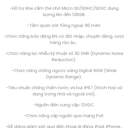
-Hỗ trợ khe cắm thẻ nhớ Micro SD/SDHC/SDXC dung
lượng lên đến 128GB.
-Tầm quan sát hồng ngoại: 80 mét.
-Chức năng báo động khi có đột nhập, chuyển động, vượt
hàng rào ảo…
-Chức năng lọc nhiễu kỹ thuật số 3D DNR (Dynamic Noise
Reduction).
-Chức năng chống ngược sáng Digital WDR (Wide
Dynamic Range).
-Tiêu chuẩn chống thấm nước và bụi: IP67 (thích hợp sử
dụng trong nhà và ngoài trời).
-Nguồn điện cung cấp: 12VDC.
-Chức năng cấp nguồn qua mạng PoE.
-Dễ dàng giám sát qua điện thoại di động, iPad, iPhone…