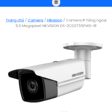
Open
Button
Trang chủ
/
Camera
/
Hikvision
/ Camera IP hồng ngoại
5.0 Megapixel HIKVISION DS-2CD2T55FWD-I8