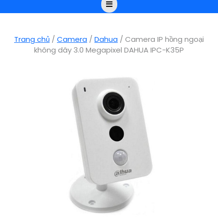
Open
Button
Trang chủ
/
Camera
/
Dahua
/ Camera IP hồng ngoại
không dây 3.0 Megapixel DAHUA IPC-K35P