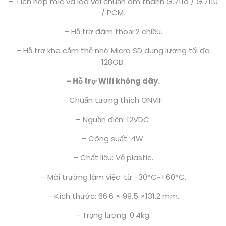
– Tích hợp míc và loa với chuẩn âm thanh G.711a / G.711u
/ PCM.
– Hỗ trợ đàm thoại 2 chiều.
– Hỗ trợ khe cắm thẻ nhớ Micro SD dung lượng tối đa
128GB.
– Hỗ trợ Wifi không dây.
– Chuẩn tương thích ONVIF.
– Nguồn điện: 12VDC.
– Công suất: 4W.
– Chất liệu: Vỏ plastic.
– Môi trường làm việc: từ -30°C~+60°C.
– Kích thước: 66.6 × 99.5 ×131.2 mm.
– Trọng lượng: 0.4kg.