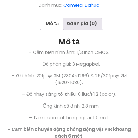
Danh mục:
Camera
,
Dahua
Mô tả
Đánh giá (0)
Mô tả
– Cảm biến hình ảnh: 1/3 inch CMOS.
– Độ phân giải: 3 Megapixel.
– Ghi hình: 20fps@3M (2304×1296) & 25/30fps@2M
(1920×1080).
– Độ nhạy sáng tối thiểu: 0.1lux/F1.2 (color).
– Ống kính cố định: 2.8 mm.
– Tầm quan sát hồng ngoại: 10 mét.
– Cảm biến chuyển động chống động vật PIR khoảng
cách 6 mét.